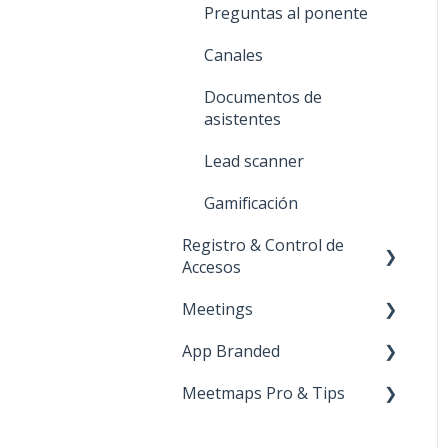
Emails
Documentos
Preguntas al ponente
Galería de Videos
Canales
Patrocinadores
Documentos de
asistentes
Expositores
Lead scanner
Expositores Premium
Gamificación
Abstracts
Registro & Control de
Productos
Accesos
Espacios Virtuales
Meetings
Landing
Páginas HTML
App Branded
Formulario de Registro
Meetings 1to1 (entre
asistentes)
Repositorio de imágenes
Meetmaps Pro & Tips
Entradas
Lanzamiento
Meetings en expositores
Noticias
Pagos
Apple
Miscelánea
(stands)