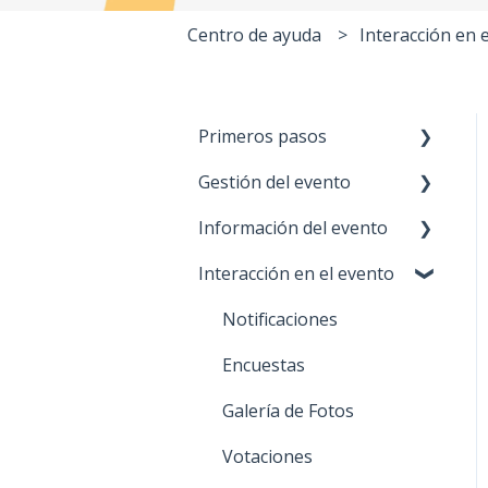
Centro de ayuda
Interacción en 
Primeros pasos
Gestión del evento
Cuenta Meetmaps
Información del evento
Branding
Métricas
Interacción en el evento
Onboarding
Configuración
Home
Información general
Agenda
Notificaciones
Módulos
Streaming
Encuestas
Lista de asistentes
Ponentes
Galería de Fotos
Propiedades
Contacto
Votaciones