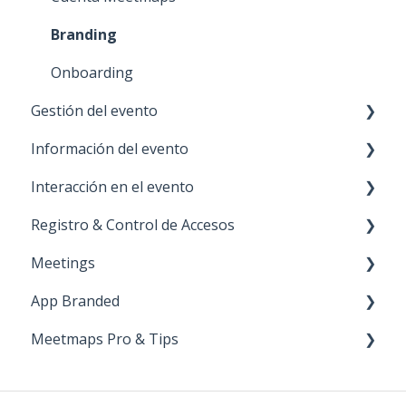
Branding
Onboarding
Gestión del evento
Información del evento
Métricas
Interacción en el evento
Configuración
Home
Registro & Control de Accesos
Información general
Agenda
Notificaciones
Meetings
Módulos
Streaming
Encuestas
Landing
App Branded
Lista de asistentes
Ponentes
Galería de Fotos
Formulario de Registro
Meetings 1to1 (entre asistentes)
Meetmaps Pro & Tips
Propiedades
Contacto
Votaciones
Entradas
Meetings en expositores (stands)
Lanzamiento
Emails
Documentos
Preguntas al ponente
Pagos
Apple
Miscelánea