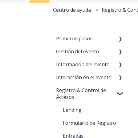
Centro de ayuda
Registro & Cont
Primeros pasos
Gestión del evento
Cuenta Meetmaps
Información del evento
Branding
Métricas
Interacción en el evento
Onboarding
Configuración
Home
Registro & Control de
Información general
Agenda
Notificaciones
Accesos
Módulos
Streaming
Encuestas
Landing
Lista de asistentes
Ponentes
Galería de Fotos
Formulario de Registro
Propiedades
Contacto
Votaciones
Entradas