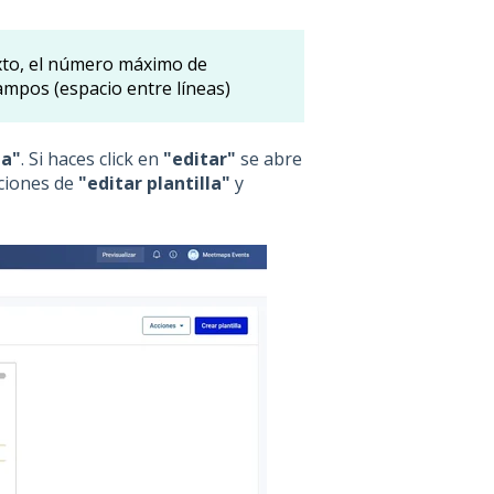
exto, el número máximo de
campos (espacio entre líneas)
la"
. Si haces click en
"editar"
se abre
ciones de
"editar plantilla"
y